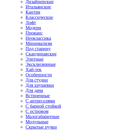
Дизайнерские
Итальянские
Кантри
Классические
Лофт
Модерн
Прованс
Неоклассика
Минимализм
Под старину
Скандинавские
Элитные
Эксклюзивные
Хай-тек
Особенности
Для студии
Для хрущевки
Для дачи
Встроенные
С антресолями
С барной стойкой
С островом
Малогабаритные
Модульные
Скрытые ручки