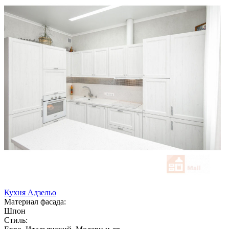
Кухня Адзельо
Материал фасада:
Шпон
Стиль: