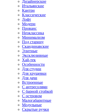
Дизайнерские
Итальянские
Кантри
Классические
Лофт
Модерн
Прованс
Неоклассика
Минимализм
Под старину
Скандинавские
Элитные
Эксклюзивные
Хай-тек
Особенности
Для студии
Для хрущевки
Для дачи
Встроенные
С антресолями
С барной стойкой
С островом
Малогабаритные
Модульные
Скрытые ручки