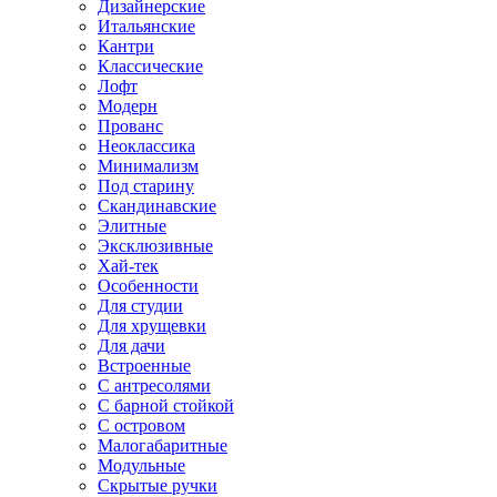
Дизайнерские
Итальянские
Кантри
Классические
Лофт
Модерн
Прованс
Неоклассика
Минимализм
Под старину
Скандинавские
Элитные
Эксклюзивные
Хай-тек
Особенности
Для студии
Для хрущевки
Для дачи
Встроенные
С антресолями
С барной стойкой
С островом
Малогабаритные
Модульные
Скрытые ручки