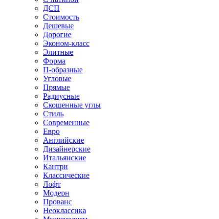
ДСП
Стоимость
Дешевые
Дорогие
Эконом-класс
Элитные
Форма
П-образные
Угловые
Прямые
Радиусные
Скошенные углы
Стиль
Современные
Евро
Английские
Дизайнерские
Итальянские
Кантри
Классические
Лофт
Модерн
Прованс
Неоклассика