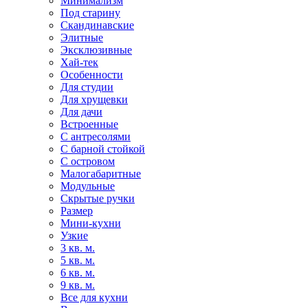
Минимализм
Под старину
Скандинавские
Элитные
Эксклюзивные
Хай-тек
Особенности
Для студии
Для хрущевки
Для дачи
Встроенные
С антресолями
С барной стойкой
С островом
Малогабаритные
Модульные
Скрытые ручки
Размер
Мини-кухни
Узкие
3 кв. м.
5 кв. м.
6 кв. м.
9 кв. м.
Все для кухни