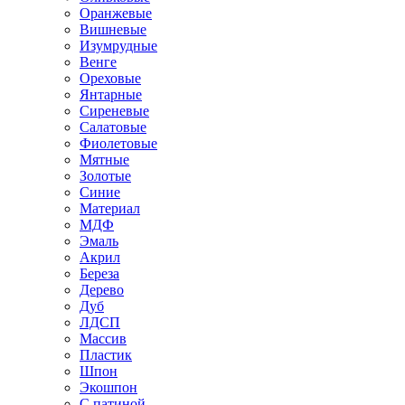
Оранжевые
Вишневые
Изумрудные
Венге
Ореховые
Янтарные
Сиреневые
Салатовые
Фиолетовые
Мятные
Золотые
Синие
Материал
МДФ
Эмаль
Акрил
Береза
Дерево
Дуб
ЛДСП
Массив
Пластик
Шпон
Экошпон
С патиной