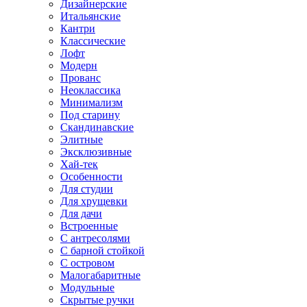
Дизайнерские
Итальянские
Кантри
Классические
Лофт
Модерн
Прованс
Неоклассика
Минимализм
Под старину
Скандинавские
Элитные
Эксклюзивные
Хай-тек
Особенности
Для студии
Для хрущевки
Для дачи
Встроенные
С антресолями
С барной стойкой
С островом
Малогабаритные
Модульные
Скрытые ручки