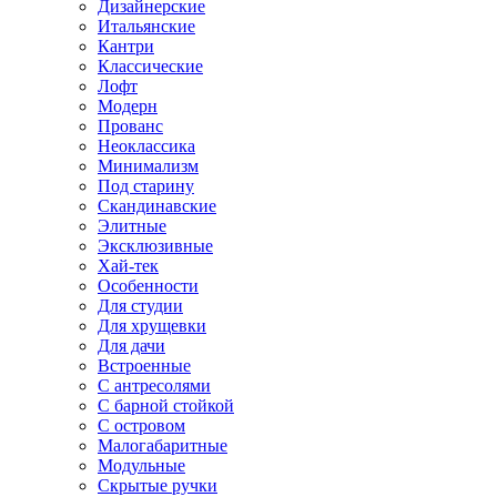
Дизайнерские
Итальянские
Кантри
Классические
Лофт
Модерн
Прованс
Неоклассика
Минимализм
Под старину
Скандинавские
Элитные
Эксклюзивные
Хай-тек
Особенности
Для студии
Для хрущевки
Для дачи
Встроенные
С антресолями
С барной стойкой
С островом
Малогабаритные
Модульные
Скрытые ручки