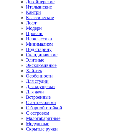
Дизайнерские
Итальянские
Кантри
Классические
Лофт
Модерн
Прованс
Неоклассика
Минимализм
Под старину
Скандинавские
Элитные
Эксклюзивные
Хай-тек
Особенности
Для студии
Для хрущевки
Для дачи
Встроенные
С антресолями
С барной стойкой
С островом
Малогабаритные
Модульные
Скрытые ручки