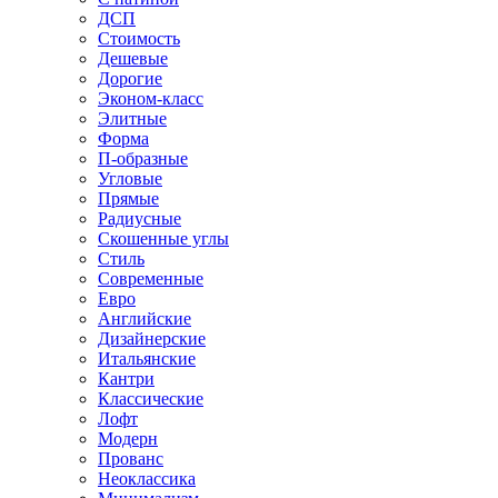
ДСП
Стоимость
Дешевые
Дорогие
Эконом-класс
Элитные
Форма
П-образные
Угловые
Прямые
Радиусные
Скошенные углы
Стиль
Современные
Евро
Английские
Дизайнерские
Итальянские
Кантри
Классические
Лофт
Модерн
Прованс
Неоклассика