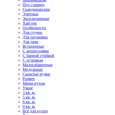
Минимализм
Под старину
Скандинавские
Элитные
Эксклюзивные
Хай-тек
Особенности
Для студии
Для хрущевки
Для дачи
Встроенные
С антресолями
С барной стойкой
С островом
Малогабаритные
Модульные
Скрытые ручки
Размер
Мини-кухни
Узкие
3 кв. м.
5 кв. м.
6 кв. м.
9 кв. м.
Все для кухни