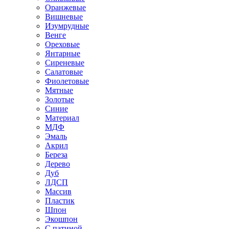
Оранжевые
Вишневые
Изумрудные
Венге
Ореховые
Янтарные
Сиреневые
Салатовые
Фиолетовые
Мятные
Золотые
Синие
Материал
МДФ
Эмаль
Акрил
Береза
Дерево
Дуб
ЛДСП
Массив
Пластик
Шпон
Экошпон
С патиной