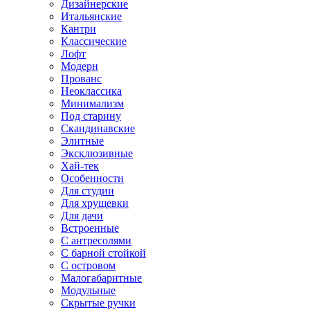
Дизайнерские
Итальянские
Кантри
Классические
Лофт
Модерн
Прованс
Неоклассика
Минимализм
Под старину
Скандинавские
Элитные
Эксклюзивные
Хай-тек
Особенности
Для студии
Для хрущевки
Для дачи
Встроенные
С антресолями
С барной стойкой
С островом
Малогабаритные
Модульные
Скрытые ручки