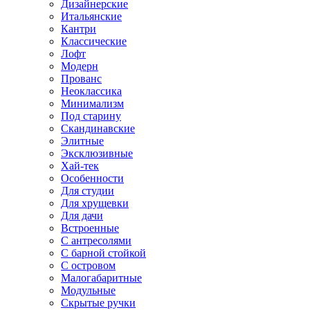
Дизайнерские
Итальянские
Кантри
Классические
Лофт
Модерн
Прованс
Неоклассика
Минимализм
Под старину
Скандинавские
Элитные
Эксклюзивные
Хай-тек
Особенности
Для студии
Для хрущевки
Для дачи
Встроенные
С антресолями
С барной стойкой
С островом
Малогабаритные
Модульные
Скрытые ручки