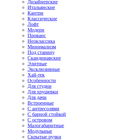
Дизайнерские
Итальянские
Кантри
Классические
Лофт
Модерн
Прованс
Неоклассика
Минимализм
Под старину
Скандинавские
Элитные
Эксклюзивные
Хай-тек
Особенности
Для студии
Для хрущевки
Для дачи
Встроенные
С антресолями
С барной стойкой
С островом
Малогабаритные
Модульные
Скрытые ручки