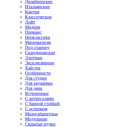
Дизайнерские
Итальянские
Кантри
Классические
Лофт
Модерн
Прованс
Неоклассика
Минимализм
Под старину
Скандинавские
Элитные
Эксклюзивные
Хай-тек
Особенности
Для студии
Для хрущевки
Для дачи
Встроенные
С антресолями
С барной стойкой
С островом
Малогабаритные
Модульные
Скрытые ручки