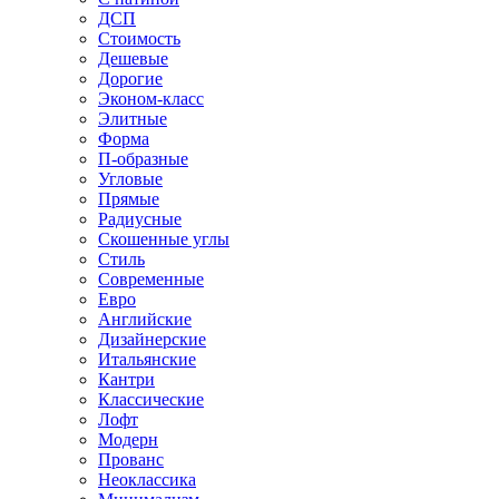
ДСП
Стоимость
Дешевые
Дорогие
Эконом-класс
Элитные
Форма
П-образные
Угловые
Прямые
Радиусные
Скошенные углы
Стиль
Современные
Евро
Английские
Дизайнерские
Итальянские
Кантри
Классические
Лофт
Модерн
Прованс
Неоклассика