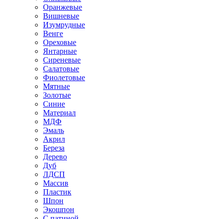
Оранжевые
Вишневые
Изумрудные
Венге
Ореховые
Янтарные
Сиреневые
Салатовые
Фиолетовые
Мятные
Золотые
Синие
Материал
МДФ
Эмаль
Акрил
Береза
Дерево
Дуб
ЛДСП
Массив
Пластик
Шпон
Экошпон
С патиной