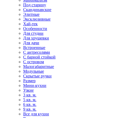
Минимализм
Под старину
Скандинавские
Элитные
Эксклюзивные
Хай-тек
Особенности
Для студии
Для хрущевки
Для дачи
Встроенные
С антресолями
С барной стойкой
С островом
Малогабаритные
Модульные
Скрытые ручки
Размер
Мини-кухни
Узкие
3 кв. м.
5 кв. м.
6 кв. м.
9 кв. м.
Все для кухни