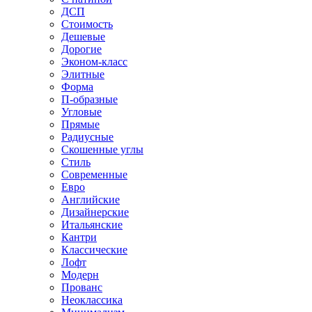
ДСП
Стоимость
Дешевые
Дорогие
Эконом-класс
Элитные
Форма
П-образные
Угловые
Прямые
Радиусные
Скошенные углы
Стиль
Современные
Евро
Английские
Дизайнерские
Итальянские
Кантри
Классические
Лофт
Модерн
Прованс
Неоклассика