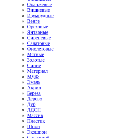
Оранжевые
Вишневые
Изумрудные
Венге
Ореховые
Янтарные
Сиреневые
Салатовые
Фиолетовые
Мятные
Золотые
Синие
Материал
МДФ
Эмаль
Акрил
Береза
Дерево
Дуб
ЛДСП
Массив
Пластик
Шпон
Экошпон
С патиной