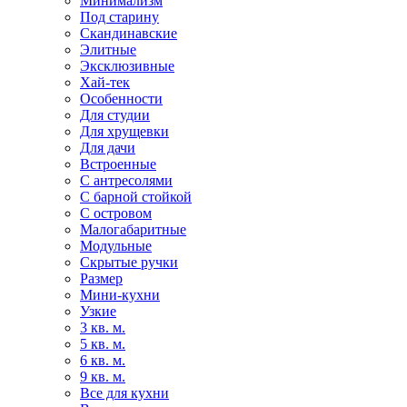
Минимализм
Под старину
Скандинавские
Элитные
Эксклюзивные
Хай-тек
Особенности
Для студии
Для хрущевки
Для дачи
Встроенные
С антресолями
С барной стойкой
С островом
Малогабаритные
Модульные
Скрытые ручки
Размер
Мини-кухни
Узкие
3 кв. м.
5 кв. м.
6 кв. м.
9 кв. м.
Все для кухни