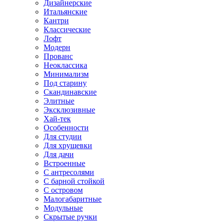
Дизайнерские
Итальянские
Кантри
Классические
Лофт
Модерн
Прованс
Неоклассика
Минимализм
Под старину
Скандинавские
Элитные
Эксклюзивные
Хай-тек
Особенности
Для студии
Для хрущевки
Для дачи
Встроенные
С антресолями
С барной стойкой
С островом
Малогабаритные
Модульные
Скрытые ручки