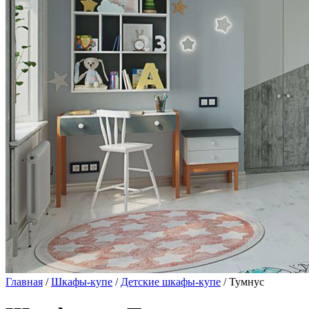
Главная
/
Шкафы-купе
/
Детские шкафы-купе
/ Тумнус