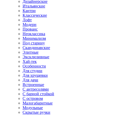
Дизайнерские
Итальянские
Кантри
Классические
Лофт
Модерн
Прованс
Неоклассика
Минимализм
Под старину
Скандинавские
Элитные
Эксклюзивные
Хай-тек
Особенности
Для студии
Для хрущевки
Для дачи
Встроенные
С антресолями
С барной стойкой
С островом
Малогабаритные
Модульные
Скрытые ручки