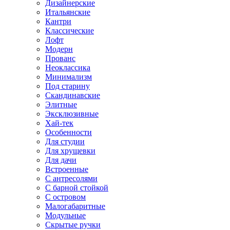
Дизайнерские
Итальянские
Кантри
Классические
Лофт
Модерн
Прованс
Неоклассика
Минимализм
Под старину
Скандинавские
Элитные
Эксклюзивные
Хай-тек
Особенности
Для студии
Для хрущевки
Для дачи
Встроенные
С антресолями
С барной стойкой
С островом
Малогабаритные
Модульные
Скрытые ручки