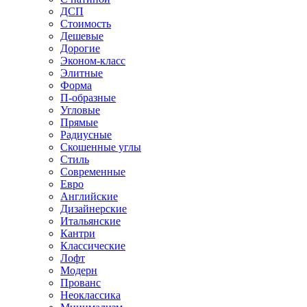
ДСП
Стоимость
Дешевые
Дорогие
Эконом-класс
Элитные
Форма
П-образные
Угловые
Прямые
Радиусные
Скошенные углы
Стиль
Современные
Евро
Английские
Дизайнерские
Итальянские
Кантри
Классические
Лофт
Модерн
Прованс
Неоклассика