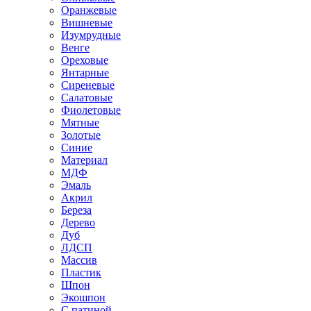
Оранжевые
Вишневые
Изумрудные
Венге
Ореховые
Янтарные
Сиреневые
Салатовые
Фиолетовые
Мятные
Золотые
Синие
Материал
МДФ
Эмаль
Акрил
Береза
Дерево
Дуб
ЛДСП
Массив
Пластик
Шпон
Экошпон
С патиной