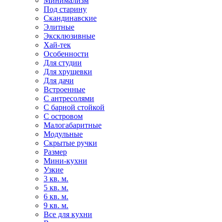
Минимализм
Под старину
Скандинавские
Элитные
Эксклюзивные
Хай-тек
Особенности
Для студии
Для хрущевки
Для дачи
Встроенные
С антресолями
С барной стойкой
С островом
Малогабаритные
Модульные
Скрытые ручки
Размер
Мини-кухни
Узкие
3 кв. м.
5 кв. м.
6 кв. м.
9 кв. м.
Все для кухни