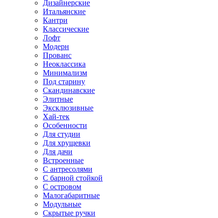
Дизайнерские
Итальянские
Кантри
Классические
Лофт
Модерн
Прованс
Неоклассика
Минимализм
Под старину
Скандинавские
Элитные
Эксклюзивные
Хай-тек
Особенности
Для студии
Для хрущевки
Для дачи
Встроенные
С антресолями
С барной стойкой
С островом
Малогабаритные
Модульные
Скрытые ручки