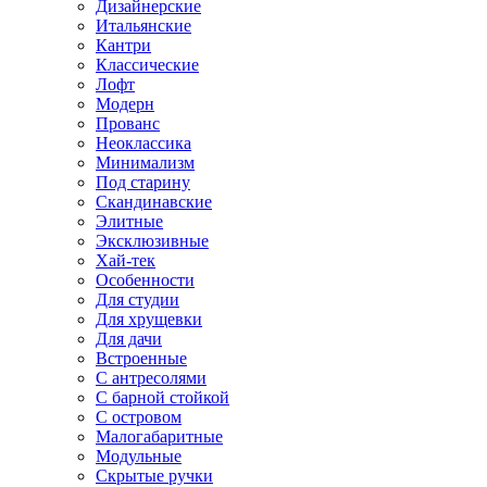
Дизайнерские
Итальянские
Кантри
Классические
Лофт
Модерн
Прованс
Неоклассика
Минимализм
Под старину
Скандинавские
Элитные
Эксклюзивные
Хай-тек
Особенности
Для студии
Для хрущевки
Для дачи
Встроенные
С антресолями
С барной стойкой
С островом
Малогабаритные
Модульные
Скрытые ручки