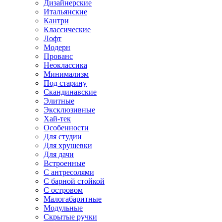
Дизайнерские
Итальянские
Кантри
Классические
Лофт
Модерн
Прованс
Неоклассика
Минимализм
Под старину
Скандинавские
Элитные
Эксклюзивные
Хай-тек
Особенности
Для студии
Для хрущевки
Для дачи
Встроенные
С антресолями
С барной стойкой
С островом
Малогабаритные
Модульные
Скрытые ручки