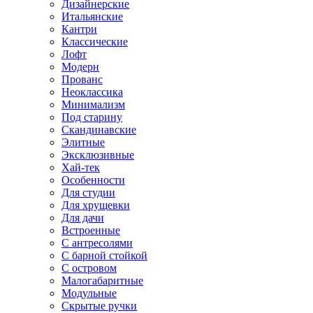
Дизайнерские
Итальянские
Кантри
Классические
Лофт
Модерн
Прованс
Неоклассика
Минимализм
Под старину
Скандинавские
Элитные
Эксклюзивные
Хай-тек
Особенности
Для студии
Для хрущевки
Для дачи
Встроенные
С антресолями
С барной стойкой
С островом
Малогабаритные
Модульные
Скрытые ручки