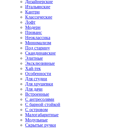
Дизайнерские
Итальянские
Кантри
Классические
Лофт
Модерн
Прованс
Неоклассика
Минимализм
Под старину
Скандинавские
Элитные
Эксклюзивные
Хай-тек
Особенности
Для студии
Для хрущевки
Для дачи
Встроенные
С антресолями
С барной стойкой
С островом
Малогабаритные
Модульные
Скрытые ручки