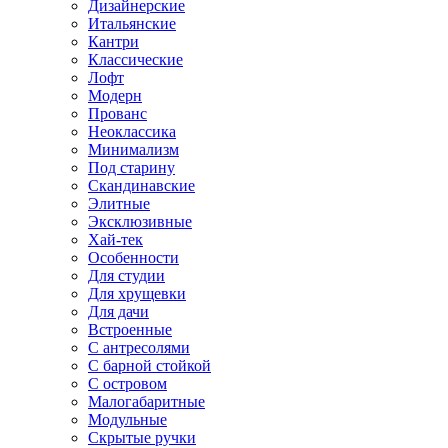
Дизайнерские
Итальянские
Кантри
Классические
Лофт
Модерн
Прованс
Неоклассика
Минимализм
Под старину
Скандинавские
Элитные
Эксклюзивные
Хай-тек
Особенности
Для студии
Для хрущевки
Для дачи
Встроенные
С антресолями
С барной стойкой
С островом
Малогабаритные
Модульные
Скрытые ручки