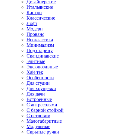
Дизайнерские
Итальянские
Кантри
Классические
Лофт
Модерн
Прованс
Неоклассика
Минимализм
Под старину
Скандинавские
Элитные
Эксклюзивные
Хай-тек
Особенности
Для студии
Для хрущевки
Для дачи
Встроенные
С антресолями
С барной стойкой
С островом
Малогабаритные
Модульные
Скрытые ручки