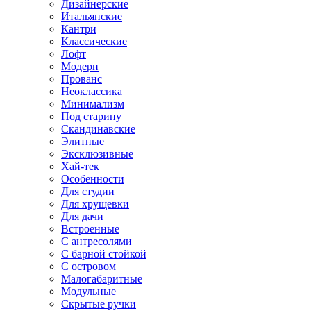
Дизайнерские
Итальянские
Кантри
Классические
Лофт
Модерн
Прованс
Неоклассика
Минимализм
Под старину
Скандинавские
Элитные
Эксклюзивные
Хай-тек
Особенности
Для студии
Для хрущевки
Для дачи
Встроенные
С антресолями
С барной стойкой
С островом
Малогабаритные
Модульные
Скрытые ручки