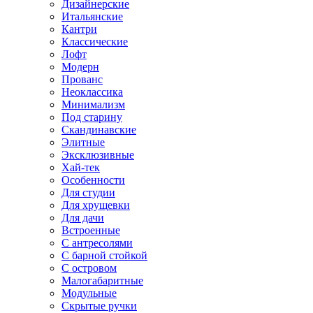
Дизайнерские
Итальянские
Кантри
Классические
Лофт
Модерн
Прованс
Неоклассика
Минимализм
Под старину
Скандинавские
Элитные
Эксклюзивные
Хай-тек
Особенности
Для студии
Для хрущевки
Для дачи
Встроенные
С антресолями
С барной стойкой
С островом
Малогабаритные
Модульные
Скрытые ручки