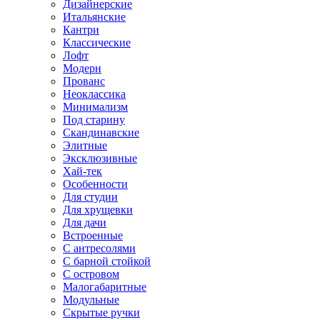
Дизайнерские
Итальянские
Кантри
Классические
Лофт
Модерн
Прованс
Неоклассика
Минимализм
Под старину
Скандинавские
Элитные
Эксклюзивные
Хай-тек
Особенности
Для студии
Для хрущевки
Для дачи
Встроенные
С антресолями
С барной стойкой
С островом
Малогабаритные
Модульные
Скрытые ручки