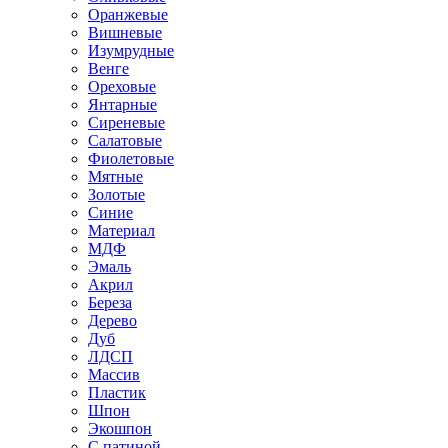
Оранжевые
Вишневые
Изумрудные
Венге
Ореховые
Янтарные
Сиреневые
Салатовые
Фиолетовые
Мятные
Золотые
Синие
Материал
МДФ
Эмаль
Акрил
Береза
Дерево
Дуб
ЛДСП
Массив
Пластик
Шпон
Экошпон
С патиной