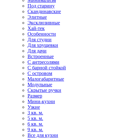
Минимализм
Под старину
Скандинавские
Элитные
Эксклюзивные
Хай-тек
Особенности
Для студии
Для хрущевки
Для дачи
Встроенные
С антресолями
С барной стойкой
С островом
Малогабаритные
Модульные
Скрытые ручки
Размер
Мини-кухни
Узкие
3 кв. м.
5 кв. м.
6 кв. м.
9 кв. м.
Все для кухни