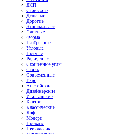
ДСП
Стоимость
Дешевые
Дорогие
Эконом-класс
Элитные
Форма
П-образные
Угловые
Прямые
Радиусные
Скошенные углы
Стиль
Современные
Евро
Английские
Дизайнерские
Итальянские
Кантри
Классические
Лофт
Модерн
Прованс
Неоклассика