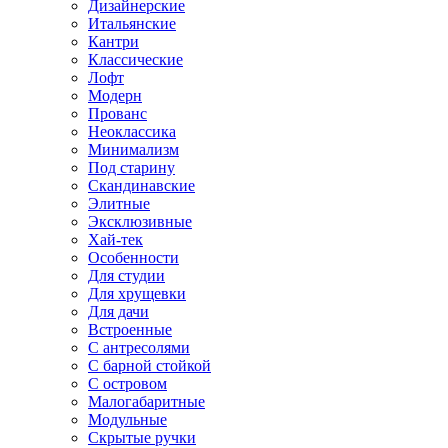
Дизайнерские
Итальянские
Кантри
Классические
Лофт
Модерн
Прованс
Неоклассика
Минимализм
Под старину
Скандинавские
Элитные
Эксклюзивные
Хай-тек
Особенности
Для студии
Для хрущевки
Для дачи
Встроенные
С антресолями
С барной стойкой
С островом
Малогабаритные
Модульные
Скрытые ручки