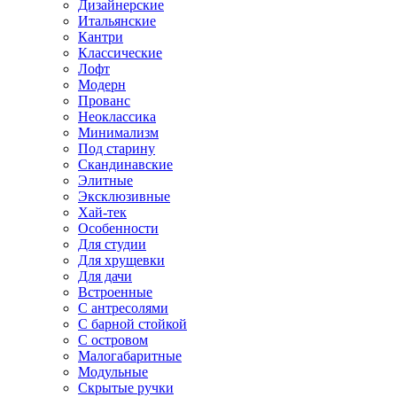
Дизайнерские
Итальянские
Кантри
Классические
Лофт
Модерн
Прованс
Неоклассика
Минимализм
Под старину
Скандинавские
Элитные
Эксклюзивные
Хай-тек
Особенности
Для студии
Для хрущевки
Для дачи
Встроенные
С антресолями
С барной стойкой
С островом
Малогабаритные
Модульные
Скрытые ручки