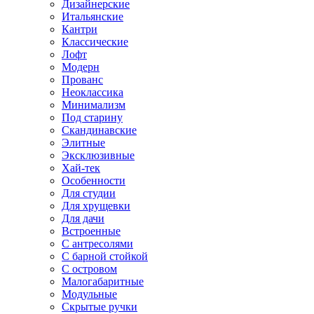
Дизайнерские
Итальянские
Кантри
Классические
Лофт
Модерн
Прованс
Неоклассика
Минимализм
Под старину
Скандинавские
Элитные
Эксклюзивные
Хай-тек
Особенности
Для студии
Для хрущевки
Для дачи
Встроенные
С антресолями
С барной стойкой
С островом
Малогабаритные
Модульные
Скрытые ручки