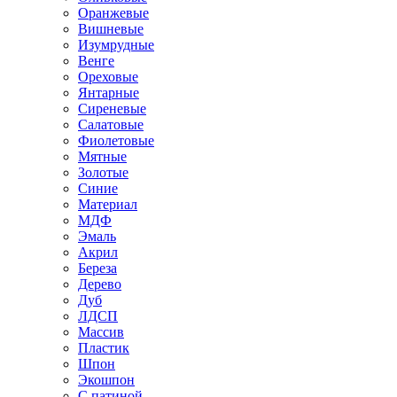
Оранжевые
Вишневые
Изумрудные
Венге
Ореховые
Янтарные
Сиреневые
Салатовые
Фиолетовые
Мятные
Золотые
Синие
Материал
МДФ
Эмаль
Акрил
Береза
Дерево
Дуб
ЛДСП
Массив
Пластик
Шпон
Экошпон
С патиной