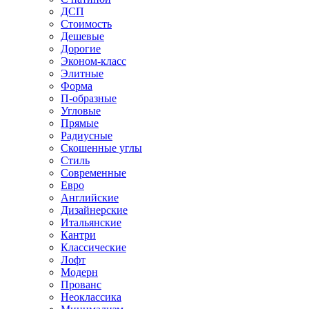
ДСП
Стоимость
Дешевые
Дорогие
Эконом-класс
Элитные
Форма
П-образные
Угловые
Прямые
Радиусные
Скошенные углы
Стиль
Современные
Евро
Английские
Дизайнерские
Итальянские
Кантри
Классические
Лофт
Модерн
Прованс
Неоклассика