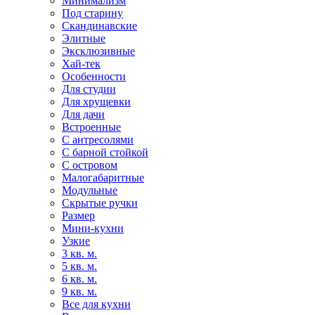
Минимализм
Под старину
Скандинавские
Элитные
Эксклюзивные
Хай-тек
Особенности
Для студии
Для хрущевки
Для дачи
Встроенные
С антресолями
С барной стойкой
С островом
Малогабаритные
Модульные
Скрытые ручки
Размер
Мини-кухни
Узкие
3 кв. м.
5 кв. м.
6 кв. м.
9 кв. м.
Все для кухни