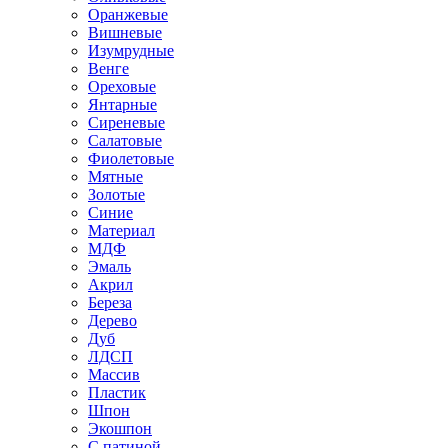
Оранжевые
Вишневые
Изумрудные
Венге
Ореховые
Янтарные
Сиреневые
Салатовые
Фиолетовые
Мятные
Золотые
Синие
Материал
МДФ
Эмаль
Акрил
Береза
Дерево
Дуб
ЛДСП
Массив
Пластик
Шпон
Экошпон
С патиной