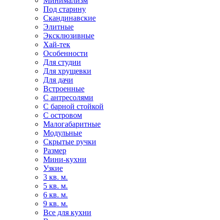
Минимализм
Под старину
Скандинавские
Элитные
Эксклюзивные
Хай-тек
Особенности
Для студии
Для хрущевки
Для дачи
Встроенные
С антресолями
С барной стойкой
С островом
Малогабаритные
Модульные
Скрытые ручки
Размер
Мини-кухни
Узкие
3 кв. м.
5 кв. м.
6 кв. м.
9 кв. м.
Все для кухни