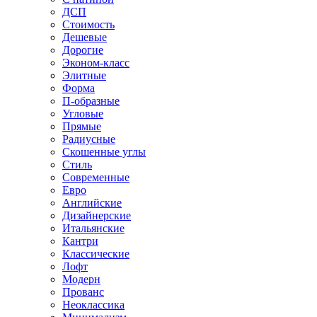
ДСП
Стоимость
Дешевые
Дорогие
Эконом-класс
Элитные
Форма
П-образные
Угловые
Прямые
Радиусные
Скошенные углы
Стиль
Современные
Евро
Английские
Дизайнерские
Итальянские
Кантри
Классические
Лофт
Модерн
Прованс
Неоклассика