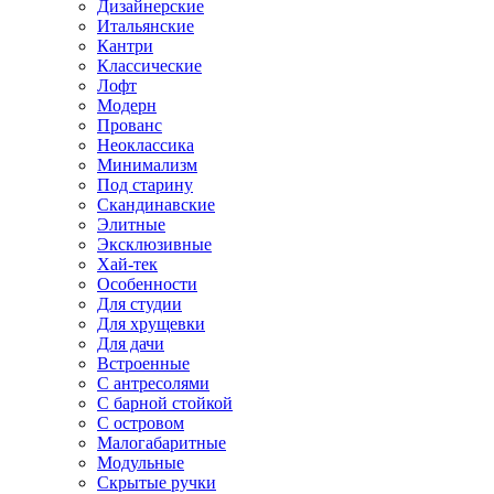
Дизайнерские
Итальянские
Кантри
Классические
Лофт
Модерн
Прованс
Неоклассика
Минимализм
Под старину
Скандинавские
Элитные
Эксклюзивные
Хай-тек
Особенности
Для студии
Для хрущевки
Для дачи
Встроенные
С антресолями
С барной стойкой
С островом
Малогабаритные
Модульные
Скрытые ручки