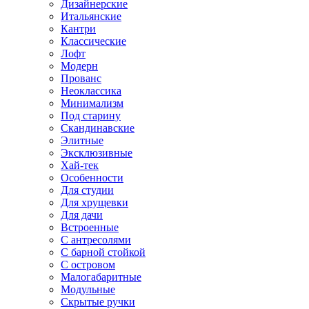
Дизайнерские
Итальянские
Кантри
Классические
Лофт
Модерн
Прованс
Неоклассика
Минимализм
Под старину
Скандинавские
Элитные
Эксклюзивные
Хай-тек
Особенности
Для студии
Для хрущевки
Для дачи
Встроенные
С антресолями
С барной стойкой
С островом
Малогабаритные
Модульные
Скрытые ручки