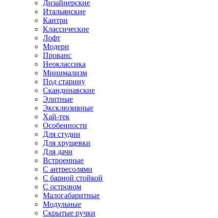
Дизайнерские
Итальянские
Кантри
Классические
Лофт
Модерн
Прованс
Неоклассика
Минимализм
Под старину
Скандинавские
Элитные
Эксклюзивные
Хай-тек
Особенности
Для студии
Для хрущевки
Для дачи
Встроенные
С антресолями
С барной стойкой
С островом
Малогабаритные
Модульные
Скрытые ручки