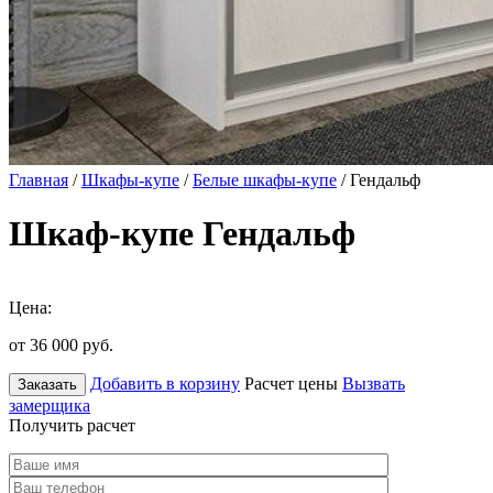
Главная
/
Шкафы-купе
/
Белые шкафы-купе
/ Гендальф
Шкаф-купе Гендальф
Цена:
от 36 000
руб.
Добавить в корзину
Расчет цены
Вызвать
Заказать
замерщика
Получить расчет