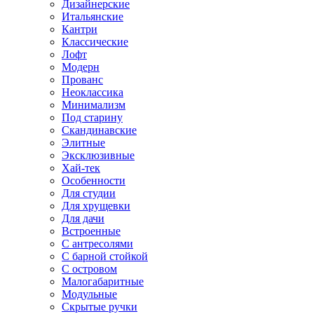
Дизайнерские
Итальянские
Кантри
Классические
Лофт
Модерн
Прованс
Неоклассика
Минимализм
Под старину
Скандинавские
Элитные
Эксклюзивные
Хай-тек
Особенности
Для студии
Для хрущевки
Для дачи
Встроенные
С антресолями
С барной стойкой
С островом
Малогабаритные
Модульные
Скрытые ручки