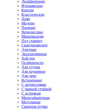
Дизайнерские
Итальянские
Кантри
Классические
Лофт
Модерн
Прованс
Неоклассика
Минимализм
Под старину
Скандинавские
Элитные
Эксклюзивные
Хай-тек
Особенности
Для студии
Для хрущевки
Для дачи
Встроенные
С антресолями
С барной стойкой
С островом
Малогабаритные
Модульные
Скрытые ручки