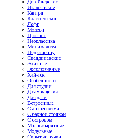
Дизайнерские
Итальянские
Кантри
Классические
Лофт
Модерн
Прованс
Неоклассика
Минимализм
Под старину
Скандинавские
Элитные
Эксклюзивные
Хай-тек
Особенности
Для студии
Для хрущевки
Для дачи
Встроенные
С антресолями
С барной стойкой
С островом
Малогабаритные
Модульные
Скрытые ручки