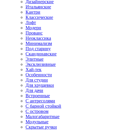
Дизайнерские
Итальянские
Кантри
Классические
Лофт
Модерн
Прованс
Неоклассика
Минимализм
Под старину
Скандинавские
Элитные
Эксклюзивные
Хай-тек
Особенности
Для студии
Для хрущевки
Для дачи
Встроенные
С антресолями
С барной стойкой
С островом
Малогабаритные
Модульные
Скрытые ручки