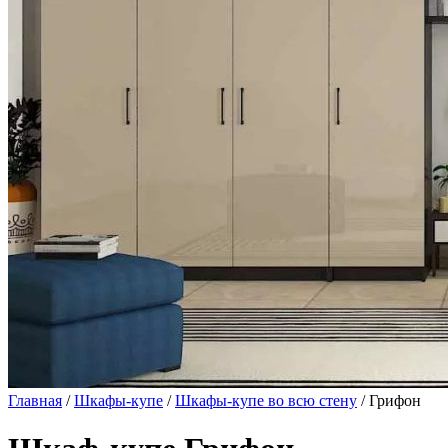
Главная
/
Шкафы-купе
/
Шкафы-купе во всю стену
/ Грифон