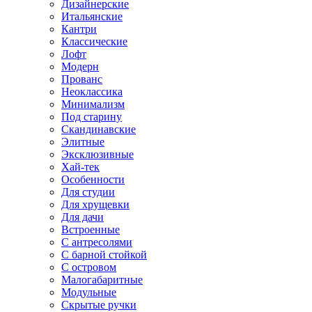
Дизайнерские
Итальянские
Кантри
Классические
Лофт
Модерн
Прованс
Неоклассика
Минимализм
Под старину
Скандинавские
Элитные
Эксклюзивные
Хай-тек
Особенности
Для студии
Для хрущевки
Для дачи
Встроенные
С антресолями
С барной стойкой
С островом
Малогабаритные
Модульные
Скрытые ручки