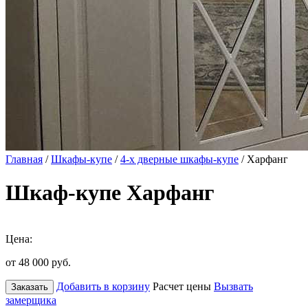
Главная
/
Шкафы-купе
/
4-х дверные шкафы-купе
/ Харфанг
Шкаф-купе Харфанг
Цена:
от 48 000
руб.
Добавить в корзину
Расчет цены
Вызвать
Заказать
замерщика