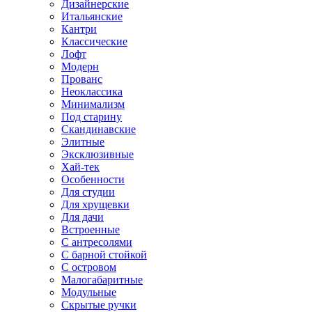
Дизайнерские
Итальянские
Кантри
Классические
Лофт
Модерн
Прованс
Неоклассика
Минимализм
Под старину
Скандинавские
Элитные
Эксклюзивные
Хай-тек
Особенности
Для студии
Для хрущевки
Для дачи
Встроенные
С антресолями
С барной стойкой
С островом
Малогабаритные
Модульные
Скрытые ручки