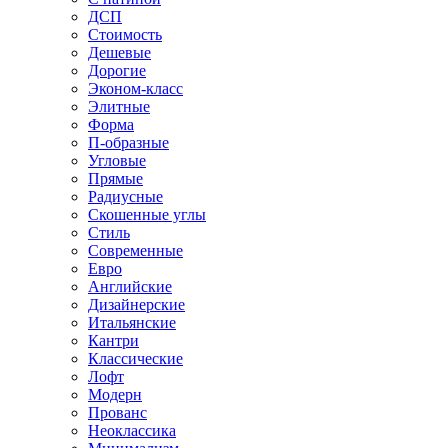
ДСП
Стоимость
Дешевые
Дорогие
Эконом-класс
Элитные
Форма
П-образные
Угловые
Прямые
Радиусные
Скошенные углы
Стиль
Современные
Евро
Английские
Дизайнерские
Итальянские
Кантри
Классические
Лофт
Модерн
Прованс
Неоклассика