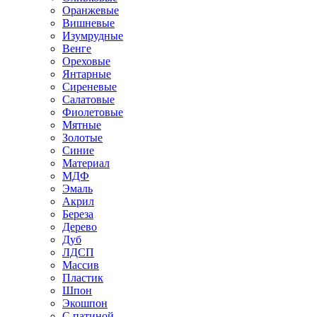
Оранжевые
Вишневые
Изумрудные
Венге
Ореховые
Янтарные
Сиреневые
Салатовые
Фиолетовые
Мятные
Золотые
Синие
Материал
МДФ
Эмаль
Акрил
Береза
Дерево
Дуб
ЛДСП
Массив
Пластик
Шпон
Экошпон
С патиной