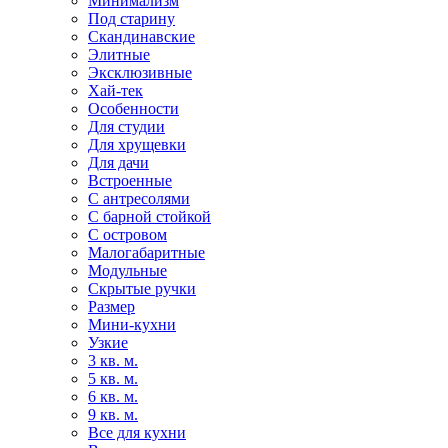
Минимализм
Под старину
Скандинавские
Элитные
Эксклюзивные
Хай-тек
Особенности
Для студии
Для хрущевки
Для дачи
Встроенные
С антресолями
С барной стойкой
С островом
Малогабаритные
Модульные
Скрытые ручки
Размер
Мини-кухни
Узкие
3 кв. м.
5 кв. м.
6 кв. м.
9 кв. м.
Все для кухни