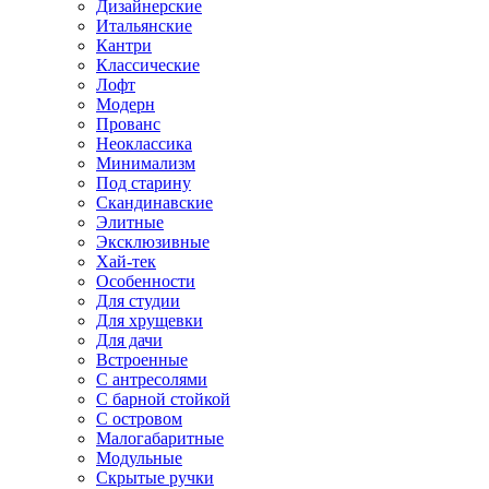
Дизайнерские
Итальянские
Кантри
Классические
Лофт
Модерн
Прованс
Неоклассика
Минимализм
Под старину
Скандинавские
Элитные
Эксклюзивные
Хай-тек
Особенности
Для студии
Для хрущевки
Для дачи
Встроенные
С антресолями
С барной стойкой
С островом
Малогабаритные
Модульные
Скрытые ручки