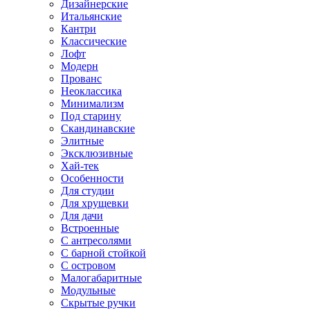
Дизайнерские
Итальянские
Кантри
Классические
Лофт
Модерн
Прованс
Неоклассика
Минимализм
Под старину
Скандинавские
Элитные
Эксклюзивные
Хай-тек
Особенности
Для студии
Для хрущевки
Для дачи
Встроенные
С антресолями
С барной стойкой
С островом
Малогабаритные
Модульные
Скрытые ручки