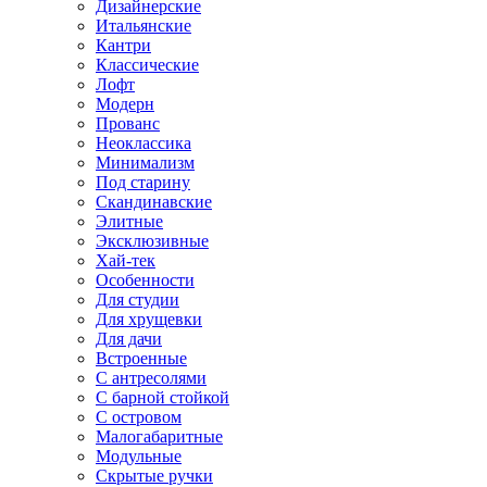
Дизайнерские
Итальянские
Кантри
Классические
Лофт
Модерн
Прованс
Неоклассика
Минимализм
Под старину
Скандинавские
Элитные
Эксклюзивные
Хай-тек
Особенности
Для студии
Для хрущевки
Для дачи
Встроенные
С антресолями
С барной стойкой
С островом
Малогабаритные
Модульные
Скрытые ручки