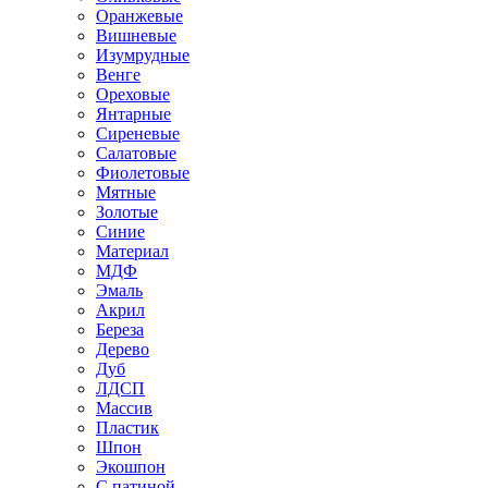
Оранжевые
Вишневые
Изумрудные
Венге
Ореховые
Янтарные
Сиреневые
Салатовые
Фиолетовые
Мятные
Золотые
Синие
Материал
МДФ
Эмаль
Акрил
Береза
Дерево
Дуб
ЛДСП
Массив
Пластик
Шпон
Экошпон
С патиной