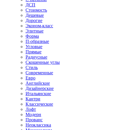
ДСП
Стоимость
Дешевые
Дорогие
Эконом-класс
Элитные
Форма
П-образные
Угловые
Прямые
Радиусные
Скошенные углы
Стиль
Современные
Евро
Английские
Дизайнерские
Итальянские
Кантри
Классические
Лофт
Модерн
Прованс
Неоклассика