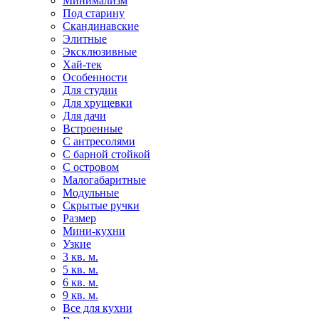
Минимализм
Под старину
Скандинавские
Элитные
Эксклюзивные
Хай-тек
Особенности
Для студии
Для хрущевки
Для дачи
Встроенные
С антресолями
С барной стойкой
С островом
Малогабаритные
Модульные
Скрытые ручки
Размер
Мини-кухни
Узкие
3 кв. м.
5 кв. м.
6 кв. м.
9 кв. м.
Все для кухни