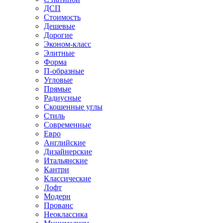
ДСП
Стоимость
Дешевые
Дорогие
Эконом-класс
Элитные
Форма
П-образные
Угловые
Прямые
Радиусные
Скошенные углы
Стиль
Современные
Евро
Английские
Дизайнерские
Итальянские
Кантри
Классические
Лофт
Модерн
Прованс
Неоклассика