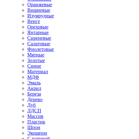
Оранжевые
Вишневые
Изумрудные
Венге
Ореховые
Янтарные
Сиреневые
Салатовые
Фиолетовые
Мятные
Золотые
Синие
Материал
МДФ
Эмаль
Акрил
Береза
Дерево
Дуб
ЛДСП
Массив
Пластик
Шпон
Экошпон
С патиной