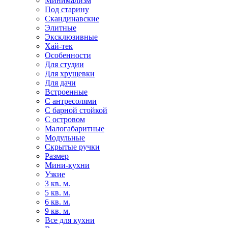
Минимализм
Под старину
Скандинавские
Элитные
Эксклюзивные
Хай-тек
Особенности
Для студии
Для хрущевки
Для дачи
Встроенные
С антресолями
С барной стойкой
С островом
Малогабаритные
Модульные
Скрытые ручки
Размер
Мини-кухни
Узкие
3 кв. м.
5 кв. м.
6 кв. м.
9 кв. м.
Все для кухни