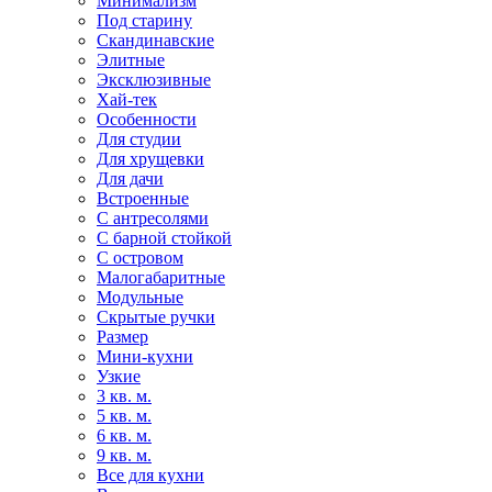
Минимализм
Под старину
Скандинавские
Элитные
Эксклюзивные
Хай-тек
Особенности
Для студии
Для хрущевки
Для дачи
Встроенные
С антресолями
С барной стойкой
С островом
Малогабаритные
Модульные
Скрытые ручки
Размер
Мини-кухни
Узкие
3 кв. м.
5 кв. м.
6 кв. м.
9 кв. м.
Все для кухни