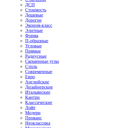
ДСП
Стоимость
Дешевые
Дорогие
Эконом-класс
Элитные
Форма
П-образные
Угловые
Прямые
Радиусные
Скошенные углы
Стиль
Современные
Евро
Английские
Дизайнерские
Итальянские
Кантри
Классические
Лофт
Модерн
Прованс
Неоклассика