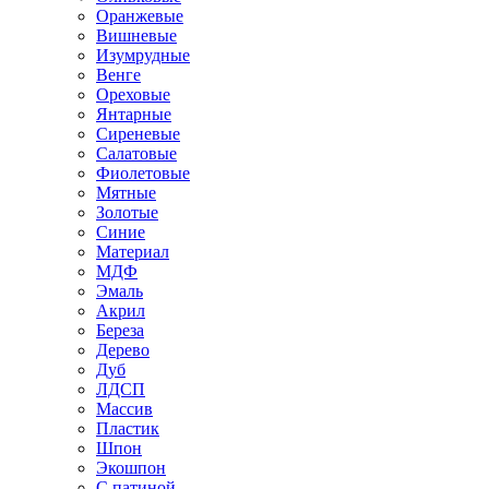
Оранжевые
Вишневые
Изумрудные
Венге
Ореховые
Янтарные
Сиреневые
Салатовые
Фиолетовые
Мятные
Золотые
Синие
Материал
МДФ
Эмаль
Акрил
Береза
Дерево
Дуб
ЛДСП
Массив
Пластик
Шпон
Экошпон
С патиной